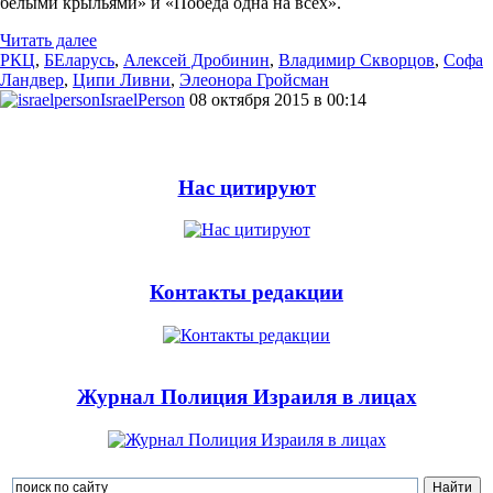
белыми крыльями» и «Победа одна на всех».
Читать далее
РКЦ
,
БЕларусь
,
Алексей Дробинин
,
Владимир Скворцов
,
Софа
Ландвер
,
Ципи Ливни
,
Элеонора Гройсман
IsraelPerson
08 октября 2015 в 00:14
Нас цитируют
Контакты редакции
Журнал Полиция Израиля в лицах