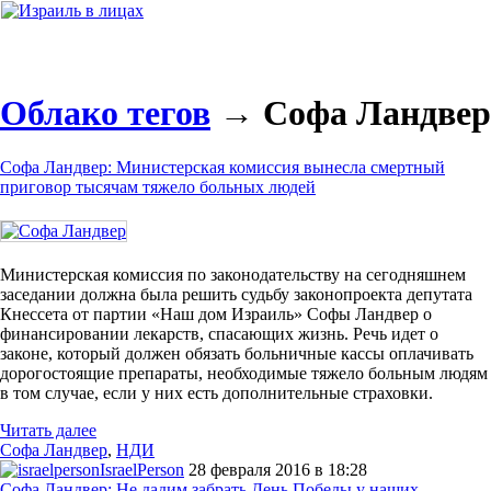
Облако тегов
→ Софа Ландвер
Софа Ландвер: Министерская комиссия вынесла смертный
приговор тысячам тяжело больных людей
Министерская комиссия по законодательству на сегодняшнем
заседании должна была решить судьбу законопроекта депутата
Кнессета от партии «Наш дом Израиль» Софы Ландвер о
финансировании лекарств, спасающих жизнь. Речь идет о
законе, который должен обязать больничные кассы оплачивать
дорогостоящие препараты, необходимые тяжело больным людям
в том случае, если у них есть дополнительные страховки.
Читать далее
Софа Ландвер
,
НДИ
IsraelPerson
28 февраля 2016 в 18:28
Софа Ландвер: Не дадим забрать День Победы у наших