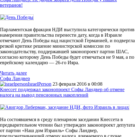
ветеранов!
Парламентская фракция НДИ выступила категорически против
намерения правительства перенести дату, когда в Израиле
отмечают День Победы над нацистской Германией, и подвергла
резкой критике решение министерской комиссии по
законодательству, поддержавшей законопроект партии ШАС,
согласно которому День Победы будет отмечаться не 9 мая, а по
еврейскому календарю — 26-го Ияра.
Читать далее
Софа Ландвер
IsraelPerson
23 февраля 2016 в 00:08
Кнессет поддержал законопроект Софы Ландвер об отмене
налога на вывод пенсионных накоплений
На состоявшемся в среду пленарном заседании Кнессета в
предварительном чтении был утвержден законопроект депутата
от партии «Наш дом Израиль» Софы Ландвер,
предусматривающий отмену налога, взимаемого в случае