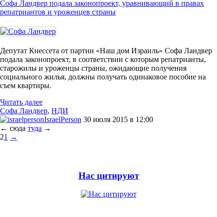
Софа Ландвер подала законопроект, уравнивающий в правах
репатриантов и уроженцев страны
Депутат Кнессета от партии «Наш дом Израиль» Софа Ландвер
подала законопроект, в соответствии с которым репатрианты,
старожилы и уроженцы страны, ожидающие получения
социального жилья, должны получать одинаковое пособие на
съем квартиры.
Читать далее
Софа Ландвер
,
НДИ
IsraelPerson
30 июля 2015 в 12:00
←
сюда
туда
→
2
1
→
Нас цитируют