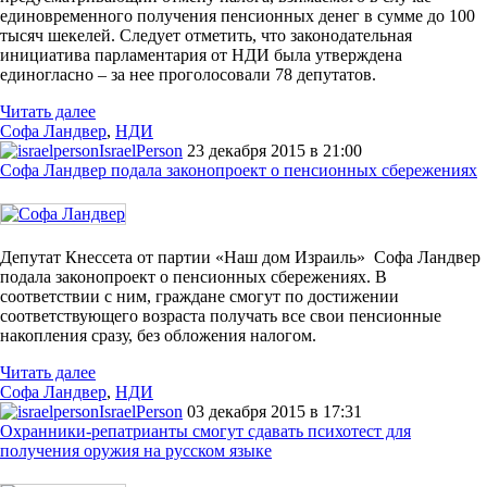
единовременного получения пенсионных денег в сумме до 100
тысяч шекелей. Следует отметить, что законодательная
инициатива парламентария от НДИ была утверждена
единогласно – за нее проголосовали 78 депутатов.
Читать далее
Софа Ландвер
,
НДИ
IsraelPerson
23 декабря 2015 в 21:00
Софа Ландвер подала законопроект о пенсионных сбережениях
Депутат Кнессета от партии «Наш дом Израиль» Софа Ландвер
подала законопроект о пенсионных сбережениях. В
соответствии с ним, граждане смогут по достижении
соответствующего возраста получать все свои пенсионные
накопления сразу, без обложения налогом.
Читать далее
Софа Ландвер
,
НДИ
IsraelPerson
03 декабря 2015 в 17:31
Охранники-репатрианты смогут сдавать психотест для
получения оружия на русском языке