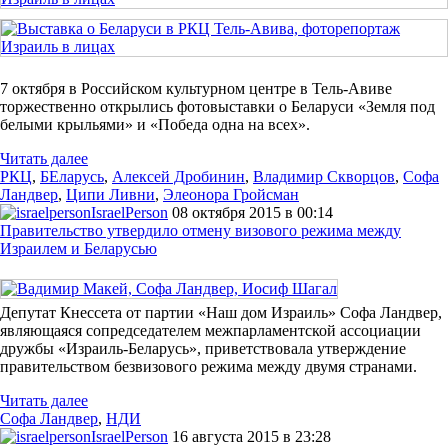
7 октября в Российском культурном центре в Тель-Авиве
торжественно открылись фотовыставки о Беларуси «Земля под
белыми крыльями» и «Победа одна на всех».
Читать далее
РКЦ
,
БЕларусь
,
Алексей Дробинин
,
Владимир Скворцов
,
Софа
Ландвер
,
Ципи Ливни
,
Элеонора Гройсман
IsraelPerson
08 октября 2015 в 00:14
Правительство утвердило отмену визового режима между
Израилем и Беларусью
Депутат Кнессета от партии «Наш дом Израиль» Софа Ландвер,
являющаяся сопредседателем межпарламентской ассоциации
дружбы «Израиль-Беларусь», приветствовала утверждение
правительством безвизового режима между двумя странами.
Читать далее
Софа Ландвер
,
НДИ
IsraelPerson
16 августа 2015 в 23:28