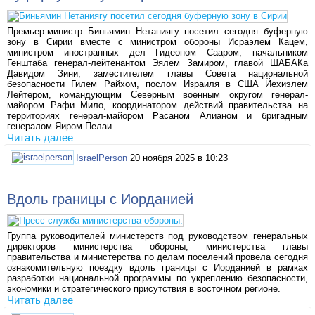
Премьер-министр Биньямин Нетаниягу посетил сегодня буферную
зону в Сирии вместе с министром обороны Исраэлем Кацем,
министром иностранных дел Гидеоном Сааром, начальником
Генштаба генерал-лейтенантом Эялем Замиром, главой ШАБАКа
Давидом Зини, заместителем главы Совета национальной
безопасности Гилем Райхом, послом Израиля в США Йехиэлем
Лейтером, командующим Северным военным округом генерал-
майором Рафи Мило, координатором действий правительства на
территориях генерал-майором Расаном Алианом и бригадным
генералом Яиром Пелаи.
Читать далее
IsraelPerson
20 ноября 2025 в 10:23
Вдоль границы с Иорданией
Группа руководителей министерств под руководством генеральных
директоров министерства обороны, министерства главы
правительства и министерства по делам поселений провела сегодня
ознакомительную поездку вдоль границы с Иорданией в рамках
разработки национальной программы по укреплению безопасности,
экономики и стратегического присутствия в восточном регионе.
Читать далее