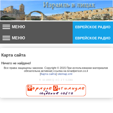
МЕНЮ
ЕВРЕЙСКОЕ РАДИО
МЕНЮ
ЕВРЕЙСКОЕ РАДИО
Карта сайта
Ничего не найдено!
Все права защищены законом. Copyright © 2015 При использовании материалов
обязательна активная ссылка на israelperson.co.il
[
К
а
р
т
а
с
а
й
т
а
]
sitemap.xml
R: 10.16Мб Q: 4 C: 2 T: 0.2383