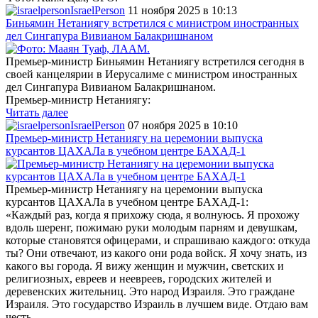
IsraelPerson
11 ноября 2025 в 10:13
Биньямин Нетаниягу встретился с министром иностранных
дел Сингапура Вивианом Балакришнаном
Премьер-министр Биньямин Нетаниягу встретился сегодня в
своей канцелярии в Иерусалиме с министром иностранных
дел Сингапура Вивианом Балакришнаном.
Премьер-министр Нетаниягу:
Читать далее
IsraelPerson
07 ноября 2025 в 10:10
Премьер-министр Нетаниягу на церемонии выпуска
курсантов ЦАХАЛа в учебном центре БАХАД-1
Премьер-министр Нетаниягу на церемонии выпуска
курсантов ЦАХАЛа в учебном центре БАХАД-1:
«Каждый раз, когда я прихожу сюда, я волнуюсь. Я прохожу
вдоль шеренг, пожимаю руки молодым парням и девушкам,
которые становятся офицерами, и спрашиваю каждого: откуда
ты? Они отвечают, из какого они рода войск. Я хочу знать, из
какого вы города. Я вижу женщин и мужчин, светских и
религиозных, евреев и неевреев, городских жителей и
деревенских жительниц. Это народ Израиля. Это граждане
Израиля. Это государство Израиль в лучшем виде. Отдаю вам
честь.