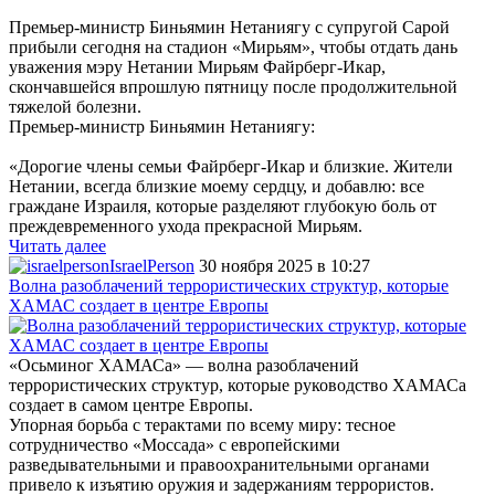
Премьер-министр Биньямин Нетаниягу с супругой Сарой
прибыли сегодня на стадион «Мирьям», чтобы отдать дань
уважения мэру Нетании Мирьям Файрберг-Икар,
скончавшейся впрошлую пятницу после продолжительной
тяжелой болезни.
Премьер-министр Биньямин Нетаниягу:
«Дорогие члены семьи Файрберг-Икар и близкие. Жители
Нетании, всегда близкие моему сердцу, и добавлю: все
граждане Израиля, которые разделяют глубокую боль от
преждевременного ухода прекрасной Мирьям.
Читать далее
IsraelPerson
30 ноября 2025 в 10:27
Волна разоблачений террористических структур, которые
ХАМАС создает в центре Европы
«Осьминог ХАМАСа» — волна разоблачений
террористических структур, которые руководство ХАМАСа
создает в самом центре Европы.
Упорная борьба с терактами по всему миру: тесное
сотрудничество «Моссада» с европейскими
разведывательными и правоохранительными органами
привело к изъятию оружия и задержаниям террористов.