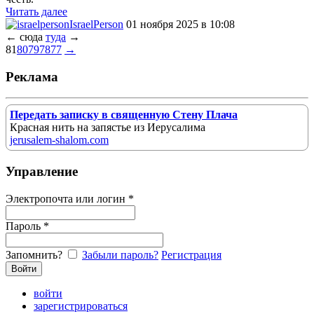
Читать далее
IsraelPerson
01 ноября 2025 в 10:08
←
сюда
туда
→
81
80
79
78
77
→
Реклама
Передать записку в священную Стену Плача
Красная нить на запястье из Иерусалима
jerusalem-shalom.com
Управление
Электропочта или логин *
Пароль *
Запомнить?
Забыли пароль?
Регистрация
войти
зарегистрироваться