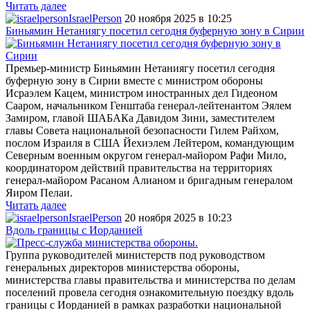
Читать далее
IsraelPerson
20 ноября 2025 в 10:25
Биньямин Нетаниягу посетил сегодня буферную зону в Сирии
Премьер-министр Биньямин Нетаниягу посетил сегодня
буферную зону в Сирии вместе с министром обороны
Исраэлем Кацем, министром иностранных дел Гидеоном
Сааром, начальником Генштаба генерал-лейтенантом Эялем
Замиром, главой ШАБАКа Давидом Зини, заместителем
главы Совета национальной безопасности Гилем Райхом,
послом Израиля в США Йехиэлем Лейтером, командующим
Северным военным округом генерал-майором Рафи Мило,
координатором действий правительства на территориях
генерал-майором Расаном Алианом и бригадным генералом
Яиром Пелаи.
Читать далее
IsraelPerson
20 ноября 2025 в 10:23
Вдоль границы с Иорданией
Группа руководителей министерств под руководством
генеральных директоров министерства обороны,
министерства главы правительства и министерства по делам
поселений провела сегодня ознакомительную поездку вдоль
границы с Иорданией в рамках разработки национальной