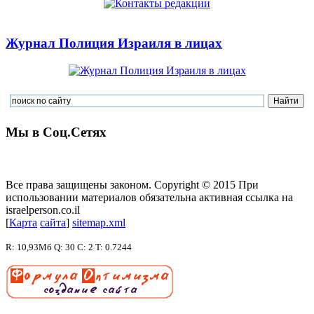
Журнал Полиция Израиля в лицах
Мы в Соц.Сетях
Все права защищены законом. Copyright © 2015 При
использовании материалов обязательна активная ссылка на
israelperson.co.il
[
К
а
р
т
а
с
а
й
т
а
]
sitemap.xml
R: 10,93Мб Q: 30 C: 2 T: 0.7244