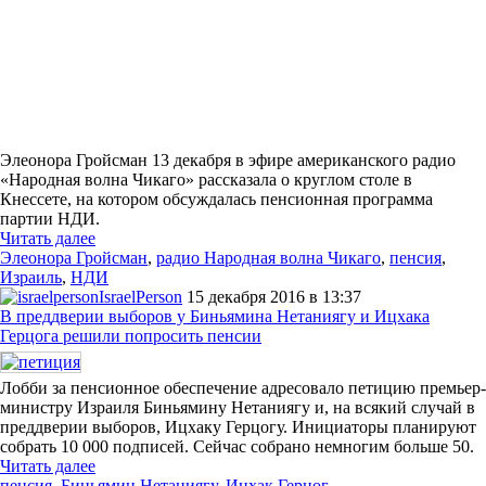
Элеонора Гройсман 13 декабря в эфире американского радио
«Народная волна Чикаго» рассказала о круглом столе в
Кнессете, на котором обсуждалась пенсионная программа
партии НДИ.
Читать далее
Элеонора Гройсман
,
радио Народная волна Чикаго
,
пенсия
,
Израиль
,
НДИ
IsraelPerson
15 декабря 2016 в 13:37
В преддверии выборов у Биньямина Нетаниягу и Ицхака
Герцога решили попросить пенсии
Лобби за пенсионное обеспечение адресовало петицию премьер-
министру Израиля Биньямину Нетаниягу и, на всякий случай в
преддверии выборов, Ицхаку Герцогу. Инициаторы планируют
собрать 10 000 подписей. Сейчас собрано немногим больше 50.
Читать далее
пенсия
,
Биньямин Нетаниягу
,
Ицхак Герцог