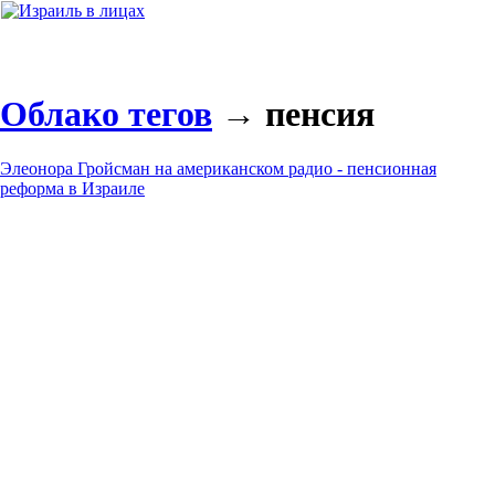
Облако тегов
→ пенсия
Элеонора Гройсман на американском радио - пенсионная
реформа в Израиле