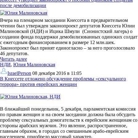
после демобилизации
Вчера на пленарном заседании Кнессета в предварительном
чтении был утвержден законопроект депутатов Кнессета Юлии
Малиновской (НДИ) и Ицика Шмули (Сионистский лагерь) о
создании фонда поддержки демобилизованных одиноких солдат
с ежегодным финансированием в размере 12 млн.шек.
Законопроект был принят единогласно – за него проголосовало
46 депутатов.
Читать далее
НДИ
,
Юлия Малиновская
IsraelPerson
08 декабря 2016 в 11:05
В Кнессете отложено обсуждение проблемы «сексуального
террора» против еврейских женщин
В ближайший понедельник, 5 декабря, парламентская комиссия
по правам женщин и на своем заседании должна была обсудить
проблему сексуальных домогательств к еврейским женщинам со
стороны арабских мужчин. Это явление, распространенное,
главным образом, в городах со смешанным арабо-еврейским
населением, приобрело массовый характер.