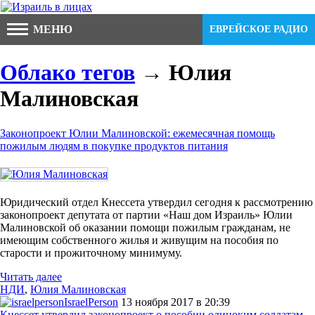
МЕНЮ
ЕВРЕЙСКОЕ РАДИО
Облако тегов
→ Юлия
Малиновская
Законопроект Юлии Малиновской: ежемесячная помощь
пожилым людям в покупке продуктов питания
Юридический отдел Кнессета утвердил сегодня к рассмотрению
законопроект депутата от партии «Наш дом Израиль» Юлии
Малиновской об оказании помощи пожилым гражданам, не
имеющим собственного жилья и живущим на пособия по
старости и прожиточному минимуму.
Читать далее
НДИ
,
Юлия Малиновская
IsraelPerson
13 ноября 2017 в 20:39
Кнессет утвердил законопроект о пособии одиноким солдатам