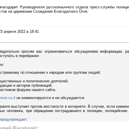
благодарит Руководителя русскоязычного отдела пресс-службы полиц
стов на церемонии Схождения Благодатного Огня.
23 апреля 2022 в 18:41
бедительно просим вас ограничиваться обсуждением информации, р
вступать в перебранки.
ны:
кстремизму по отношению к народам или группам людей;
бщественных и политических деятелей;
дакции и авторов публикаций;
частников форума нашего сайта.
rson.co.il
не комментируются и не обсуждаются.
аиля выступает против жестокости в интернете. В случае, если коммен
вью человека, при обращении пострадавшего в полицию, полицейские
 предупреждает
.
арий (Facebook):