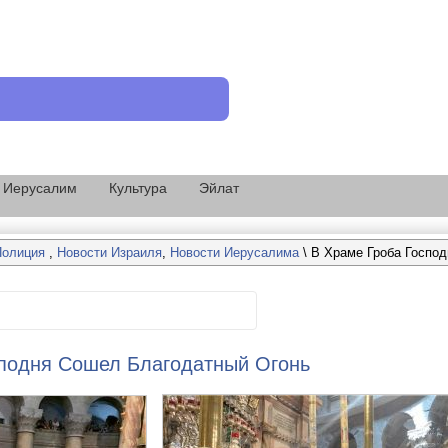
Иерусалим
Культура
Эйлат
Полиция
,
Новости Израиля
,
Новости Иерусалима
\ В Храме Гроба Госпо
сподня Сошел Благодатный Огонь