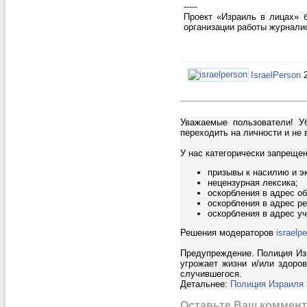
-----
Проект «Израиль в лицах» 
организации работы журнали
IsraelPerson
Уважаемые пользователи! У
переходить на личности и не 
У нас категорически запреще
призывы к насилию и э
нецензурная лексика;
оскорбления в адрес о
оскорбления в адрес ре
оскорбления в адрес у
Решения модераторов
israelpe
Предупреждение. Полиция Изр
угрожает жизни и/или здоро
случившегося.
Детальнее:
Полиция Израиля
Оставьте Ваш коммент