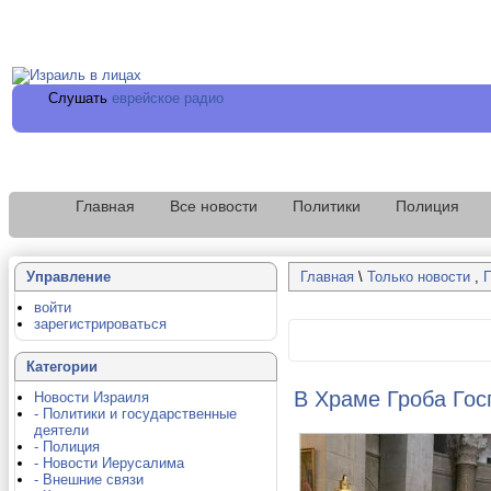
Слушать
еврейское радио
Главная
Все новости
Политики
Полиция
Управление
Главная
\
Только новости
,
войти
зарегистрироваться
Категории
В Храме Гроба Го
Новости Израиля
- Политики и государственные
деятели
- Полиция
- Новости Иерусалима
- Внешние связи