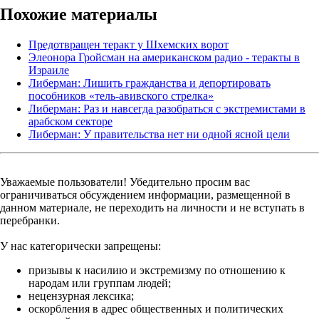
Похожие материалы
Предотвращен теракт у Шхемских ворот
Элеонора Гройсман на американском радио - теракты в
Израиле
Либерман: Лишить гражданства и депортировать
пособников «тель-авивского стрелка»
Либерман: Раз и навсегда разобраться с экстремистами в
арабском секторе
Либерман: У правительства нет ни одной ясной цели
Уважаемые пользователи! Убедительно просим вас
ограничиваться обсуждением информации, размещенной в
данном материале, не переходить на личности и не вступать в
перебранки.
У нас категорически запрещены:
призывы к насилию и экстремизму по отношению к
народам или группам людей;
нецензурная лексика;
оскорбления в адрес общественных и политических