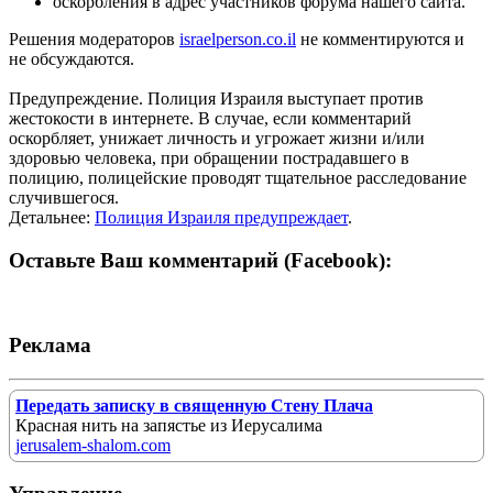
оскорбления в адрес участников форума нашего сайта.
Решения модераторов
israelperson.co.il
не комментируются и
не обсуждаются.
Предупреждение. Полиция Израиля выступает против
жестокости в интернете. В случае, если комментарий
оскорбляет, унижает личность и угрожает жизни и/или
здоровью человека, при обращении пострадавшего в
полицию, полицейские проводят тщательное расследование
случившегося.
Детальнее:
Полиция Израиля предупреждает
.
Оставьте Ваш комментарий (Facebook):
Реклама
Передать записку в священную Стену Плача
Красная нить на запястье из Иерусалима
jerusalem-shalom.com