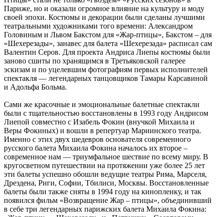
Париже, но и оказали огромное влияние на культуру и моду
своей эпохи. Костюмы и декорации были сделаны лучшими
театральными художниками того времени: Александром
Головиным и Львом Бакстом для «Жар-птицы», Бакстом – для
«Шехерезады», занавес для балета «Шехерезада» расписал сам
Валентин Серов. Для проекта Андриса Лиепы костюмы были
заново сшиты по хранящимся в Третьяковской галерее
эскизам и по уцелевшим фотографиям первых исполнителей
спектакля — легендарных танцовщиков Тамары Карсавиной
и Адольфа Больма.
Сами же красочные и эмоциональные балетные спектакли
были с тщательностью восстановлены в 1993 году Андрисом
Лиепой совместно с Изабель Фокин (внучкой Михаила и
Веры Фокиных) и вошли в репертуар Мариинского театра.
Именно с этих двух шедевров основателя современного
русского балета Михаила Фокина началось их второе –
современное нам — триумфальное шествие по всему миру. В
кругосветном путешествии на протяжении уже более 25 лет
эти балеты успешно обошли ведущие театры Рима, Марселя,
Дрездена, Риги, Софии, Тбилиси, Москвы. Восстановленные
балеты были также сняты в 1994 году на кинопленку, и так
появился фильм «Возвращение Жар – птицы», объединивший
в себе три легендарных парижских балета Михаила Фокина: