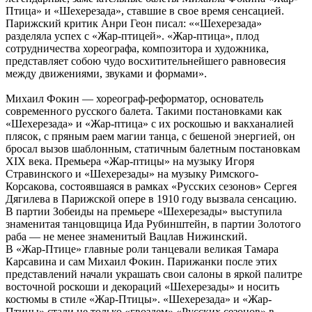
Птица» и «Шехерезада», ставшие в свое время сенсацией.
Парижский критик Анри Геон писал: ««Шехерезада»
разделяла успех с «Жар-птицей». «Жар-птица», плод
сотрудничества хореографа, композитора и художника,
представляет собою чудо восхитительнейшего равновесия
между движениями, звуками и формами».
Михаил Фокин — хореограф-реформатор, основатель
современного русского балета. Такими постановками как
«Шехерезада» и «Жар-птица» с их роскошью и вакханалией
плясок, с пряным раем магии танца, с бешеной энергией, он
бросал вызов шаблонным, статичным балетным постановкам
ХIХ века. Премьера «Жар-птицы» на музыку Игоря
Стравинского и «Шехерезады» на музыку Римского-
Корсакова, состоявшаяся в рамках «Русских сезонов» Сергея
Дягилева в Парижской опере в 1910 году вызвала сенсацию.
В партии Зобеиды на премьере «Шехерезады» выступила
знаменитая танцовщица Ида Рубинштейн, в партии Золотого
раба — не менее знаменитый Вацлав Нижинский.
В «Жар-Птице» главные роли танцевали великая Тамара
Карсавина и сам Михаил Фокин. Парижанки после этих
представлений начали украшать свои салоны в яркой палитре
восточной роскоши и декораций «Шехерезады» и носить
костюмы в стиле «Жар-Птицы». «Шехерезада» и «Жар-
Птицы» стали не только «гвоздем» «Русских сезонов» в