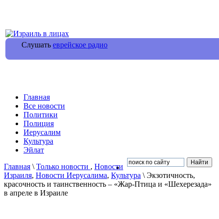
Слушать
еврейское радио
Главная
Все новости
Политики
Полиция
Иерусалим
Культура
Эйлат
Главная
\
Только новости
,
Новости
Израиля
,
Новости Иерусалима
,
Культура
\ Экзотичность,
красочность и таинственность – «Жар-Птица и «Шехерезада»
в апреле в Израиле