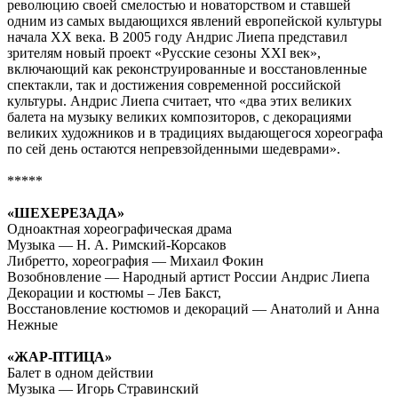
революцию своей смелостью и новаторством и ставшей
одним из самых выдающихся явлений европейской культуры
начала XX века. В 2005 году Андрис Лиепа представил
зрителям новый проект «Русские сезоны XXI век»,
включающий как реконструированные и восстановленные
спектакли, так и достижения современной российской
культуры. Андрис Лиепа считает, что «два этих великих
балета на музыку великих композиторов, с декорациями
великих художников и в традициях выдающегося хореографа
по сей день остаются непревзойденными шедеврами».
*****
«ШЕХЕРЕЗАДА»
Одноактная хореографическая драма
Музыка — Н. А. Римский-Корсаков
Либретто, хореография — Михаил Фокин
Возобновление — Народный артист России Андрис Лиепа
Декорации и костюмы – Лев Бакст,
Восстановление костюмов и декораций — Анатолий и Анна
Нежные
«ЖАР-ПТИЦА»
Балет в одном действии
Музыка — Игорь Стравинский