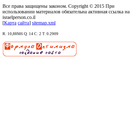
Все права защищены законом. Copyright © 2015 При
использовании материалов обязательна активная ссылка на
israelperson.co.il
[
К
а
р
т
а
с
а
й
т
а
]
sitemap.xml
R: 10,88Мб Q: 14 C: 2 T: 0.2909