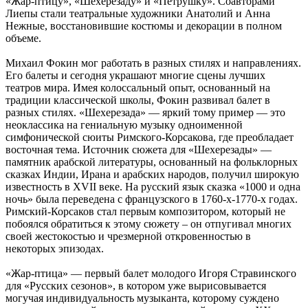
«Жар-птицу», «Шехерезаду» и «Петрушку». Соавторами
Лиепы стали театральные художники Анатолий и Анна
Нежные, восстановившие костюмы и декорации в полном
объеме.
Михаил Фокин мог работать в разных стилях и направлениях.
Его балеты и сегодня украшают многие сцены лучших
театров мира. Имея колоссальный опыт, основанный на
традиции классической школы, Фокин развивал балет в
разных стилях. «Шехерезада» — яркий тому пример — это
неоклассика на гениальную музыку одноименной
симфонической сюиты Римского-Корсакова, где преобладает
восточная тема. Источник сюжета для «Шехерезады» —
памятник арабской литературы, основанный на фольклорных
сказках Индии, Ирана и арабских народов, получил широкую
известность в XVII веке. На русский язык сказка «1000 и одна
ночь» была переведена с французского в 1760-х-1770-х годах.
Римский-Корсаков стал первым композитором, который не
побоялся обратиться к этому сюжету – он отпугивал многих
своей жестокостью и чрезмерной откровенностью в
некоторых эпизодах.
«Жар-птица» — первый балет молодого Игоря Стравинского
для «Русских сезонов», в котором уже вырисовывается
могучая индивидуальность музыканта, которому суждено