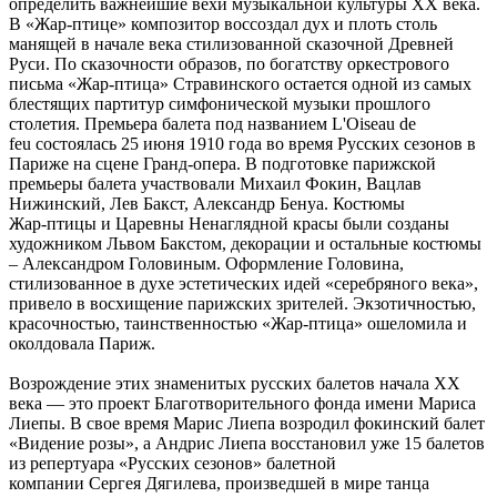
определить важнейшие вехи музыкальной культуры XX века.
В «Жар-птице» композитор воссоздал дух и плоть столь
манящей в начале века стилизованной сказочной Древней
Руси. По сказочности образов, по богатству оркестрового
письма «Жар-птица» Стравинского остается одной из самых
блестящих партитур симфонической музыки прошлого
столетия. Премьера балета под названием L'Oiseau de
feu состоялась 25 июня 1910 года во время Русских сезонов в
Париже на сцене Гранд-опера. В подготовке парижской
премьеры балета участвовали Михаил Фокин, Вацлав
Нижинский, Лев Бакст, Александр Бенуа. Костюмы
Жар‑птицы и Царевны Ненаглядной красы были созданы
художником Львом Бакстом, декорации и остальные костюмы
– Александром Головиным. Оформление Головина,
стилизованное в духе эстетических идей «серебряного века»,
привело в восхищение парижских зрителей. Экзотичностью,
красочностью, таинственностью «Жар-птица» ошеломила и
околдовала Париж.
Возрождение этих знаменитых русских балетов начала ХХ
века — это проект Благотворительного фонда имени Мариса
Лиепы. В свое время Марис Лиепа возродил фокинский балет
«Видение розы», а Андрис Лиепа восстановил уже 15 балетов
из репертуара «Русских сезонов» балетной
компании Сергея Дягилева, произведшей в мире танца