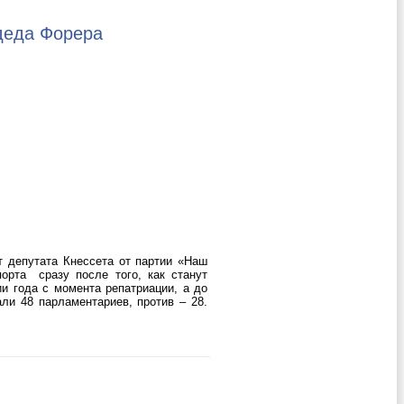
деда Форера
т депутата Кнессета от партии «Наш
орта сразу после того, как станут
 года с момента репатриации, а до
ли 48 парламентариев, против – 28.