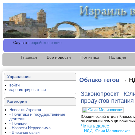
Слушать
еврейское радио
Главная
Все новости
Политики
Полиция
Управление
Облако тегов
→ Н
войти
зарегистрироваться
Законопроект Юл
продуктов питания
Категории
Новости Израиля
- Политики и государственные
Юридический отдел Кнессета
деятели
об оказании помощи пожилым
- Полиция
Читать далее
- Новости Иерусалима
НДИ
,
Юлия Малиновская
- Внешние связи