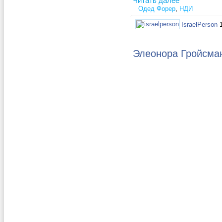
Читать далее
Одед Форер
,
НДИ
IsraelPerson
Элеонора Гройсман