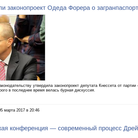
и законопроект Одеда Форера о загранпаспор
аконодательству утвердила законопроект депутата Кнессета от парти
орого в последнее время велась бурная дискуссия.
05 марта 2017 в 20:46
кая конференция — современный процесс Дре