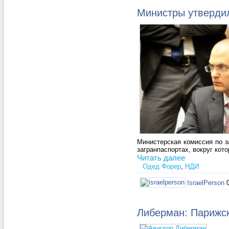
Министры утвердил
Министерская комиссия по з
загранпаспортах, вокруг кот
Читать далее
Одед Форер
,
НДИ
IsraelPerson
Либерман: Парижс