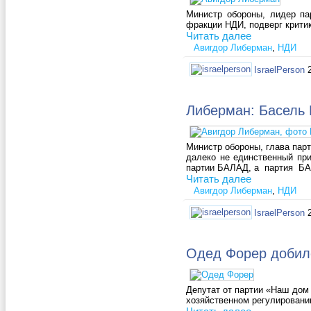
Министр обороны, лидер па
фракции НДИ, подверг крити
Читать далее
Авигдор Либерман
,
НДИ
IsraelPerson
Либерман: Басель 
Министр обороны, глава парт
далеко не единственный при
партии БАЛАД, а партия БАЛ
Читать далее
Авигдор Либерман
,
НДИ
IsraelPerson
Одед Форер добилс
Депутат от партии «Наш дом
хозяйственном регулировани