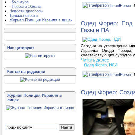
- Культура
IsraelPerson
- Новости Эйлата
Новости диаспоры
Только новости
Журнал Полиция Израиля в лицах
Одед Форер: Под 
Газы и ПА
Сегодня на утверждение мин
Нас цитируют
Израиль» Одеда Форера, 
ходатайствующих супругов уж
Читать далее
Одед Форер
,
НДИ
Контакты редакции
IsraelPerson
Одед Форер: Созд
Журнал Полиция Израиля в
лицах