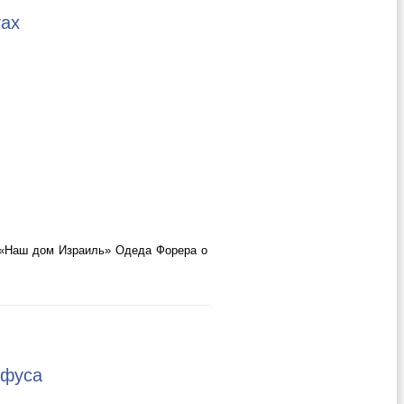
тах
и «Наш дом Израиль» Одеда Форера о
йфуса