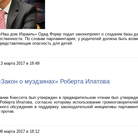
 «Наш дом Израиль» Одед Форер подал законопроект о создании базы 
ественности. По словам парламентария, у родителей должна быть возм
представляющие опасность для детей.
13 марта 2017 в 18:49
«Закон о муэдзинах» Роберта Илатова
ании Кнессета был утвержден в предварительном чтении был утвержден
оберта Илатова, согласно которому использование громкоговорителе
рного обсуждения в поддержку законодательной инициативы парламент
 против.
08 марта 2017 в 18:12