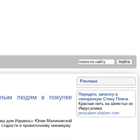
Реклама
Передать записку в
илым людям в покупке
священную Стену Плача
Красная нить на запястье из
Иерусалима
jerusalem-shalom.com
«Наш дом Израиль» Юлии Малиновской
 старости и прожиточному минимуму.