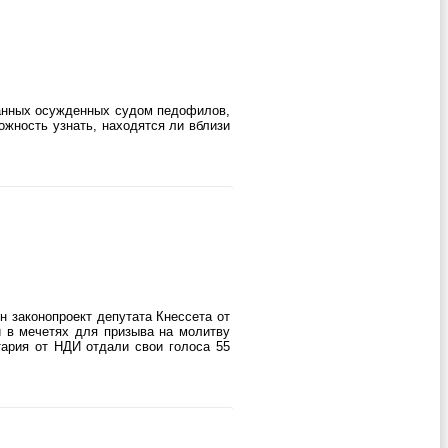
данных осужденных судом педофилов,
ожность узнать, находятся ли вблизи
 законопроект депутата Кнессета от
й в мечетях для призыва на молитву
ария от НДИ отдали свои голоса 55