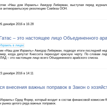
ртии «Наш дом Израиль» Авигдор Либерман, выступая перед журнал
ке антиизраильскую резолюцию Совбеза ООН.
26 декабря 2016 в 16:28
Гатас – это настоящее лицо Объединенного ара
ии «Наш дом Израиль» Авигдор Либерман, подводя итоги последней неде
мер, когда депутат Кнессета переходит красную черту. По словам лид
АД – это настоящее лицо всего Объединенного арабского списка.
23 декабря 2016 в 14:11
я внесения важных поправок в Закон о хозяйс
 Израиль» Одед Форер, который входит в состав финансовой комиссии К
и рынка целого ряда важных поправок.