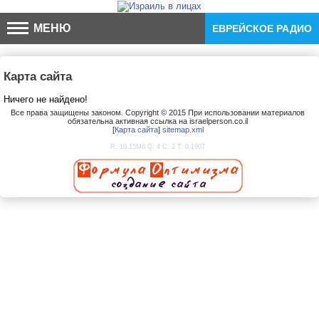
МЕНЮ
ЕВРЕЙСКОЕ РАДИО
Карта сайта
Ничего не найдено!
Все права защищены законом. Copyright © 2015 При использовании материалов
обязательна активная ссылка на israelperson.co.il
[
К
а
р
т
а
с
а
й
т
а
]
sitemap.xml
R: 10.15Мб Q: 4 C: 2 T: 0.1907